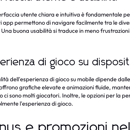
erfaccia utente chiara e intuitiva è fondamentale p
ri app permettono di navigare facilmente tra le divers
 Una buona usabilità si traduce in meno frustrazioni 
erienza di gioco su dispositi
lità dell'esperienza di gioco su mobile dipende dalle
offrono grafiche elevate e animazioni fluide, manten
 ci sono molti giocatori. Inoltre, le opzioni per la 
lmente l'esperienza di gioco.
nus e promozioni ne