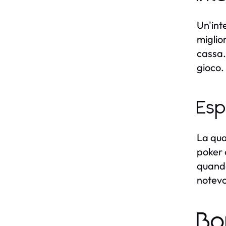
Un'int
miglio
cassa.
gioco.
Esp
La qua
poker 
quando
notevo
Bo