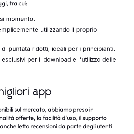
i, tra cui:
iasi momento.
mplicemente utilizzando il proprio
i puntata ridotti, ideali per i principianti.
esclusivi per il download e l'utilizzo delle
igliori app
onibili sul mercato, abbiamo preso in
nalità offerte, la facilità d'uso, il supporto
anche letto recensioni da parte degli utenti