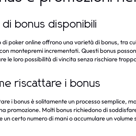
i di bonus disponibili
 di poker online offrono una varietà di bonus, tra c
 con montepremi incrementati. Questi bonus possono o
e le loro possibilità di vincita senza rischiare tropp
e riscattare i bonus
tare i bonus è solitamente un processo semplice, m
na promozione. Molti bonus richiedono di soddisfare a
e un certo numero di mani o accumulare un volume s