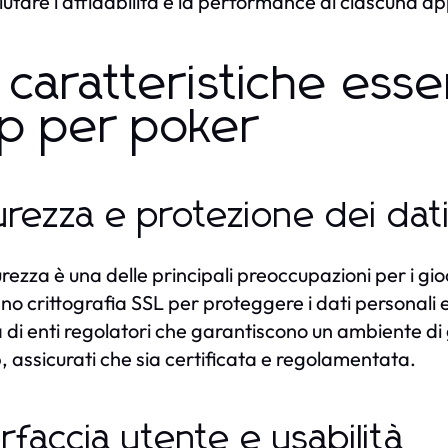
lutare l'affidabilità e la performance di ciascuna ap
 caratteristiche essen
p per poker
urezza e protezione dei dat
urezza è una delle principali preoccupazioni per i gio
ano crittografia SSL per proteggere i dati personali e
a di enti regolatori che garantiscono un ambiente di g
, assicurati che sia certificata e regolamentata.
erfaccia utente e usabilità