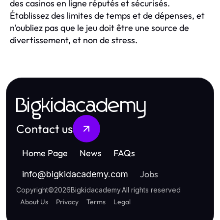
des casinos en ligne réputés et sécurisés.
Établissez des limites de temps et de dépenses, et
n'oubliez pas que le jeu doit être une source de
divertissement, et non de stress.
Bigkidacademy
Contact us
Home Page
News
FAQs
Jobs
info
@
bigkidacademy.com
Copyright
©
2026
Bigkidacademy
.
All rights reserved
About Us
Privacy
Terms
Legal