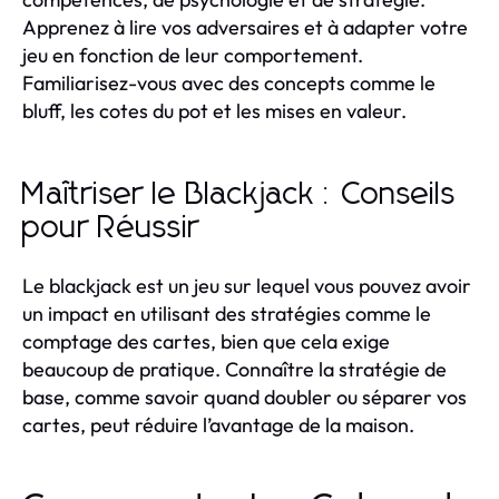
Apprenez à lire vos adversaires et à adapter votre
jeu en fonction de leur comportement.
Familiarisez-vous avec des concepts comme le
bluff, les cotes du pot et les mises en valeur.
Maîtriser le Blackjack : Conseils
pour Réussir
Le blackjack est un jeu sur lequel vous pouvez avoir
un impact en utilisant des stratégies comme le
comptage des cartes, bien que cela exige
beaucoup de pratique. Connaître la stratégie de
base, comme savoir quand doubler ou séparer vos
cartes, peut réduire l’avantage de la maison.