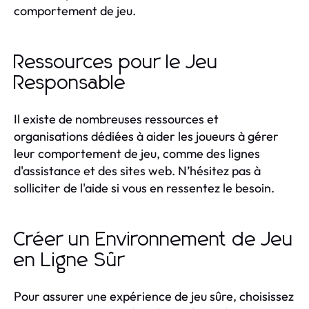
comportement de jeu.
Ressources pour le Jeu
Responsable
Il existe de nombreuses ressources et
organisations dédiées à aider les joueurs à gérer
leur comportement de jeu, comme des lignes
d'assistance et des sites web. N’hésitez pas à
solliciter de l'aide si vous en ressentez le besoin.
Créer un Environnement de Jeu
en Ligne Sûr
Pour assurer une expérience de jeu sûre, choisissez