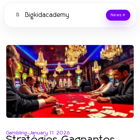
Bigkidacademy
B
News
Gambling
-
January 11, 2026