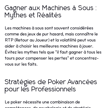
Gagner aux Machines à Sous :
Mythes et Réalités
Les machines à sous sont souvent considérées
comme des jeux de pur hasard, mais connaître le
(Retour au Joueur) et la volatilité peut vous
RTP
aider à choisir les meilleures machines à jouer.
Évitez les mythes tels que "il faut gagner à tous les
tours pour compenser les pertes" et concentrez-
vous sur les faits.
Stratégies de Poker Avancées
pour les Professionnels
Le poker nécessite une combinaison de
compétences, de psychologie et de stratégie.