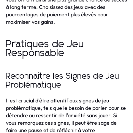
à long terme. Choisissez des jeux avec des
pourcentages de paiement plus élevés pour
maximiser vos gains.
Pratiques de Jeu
Responsable
Reconnaître les Signes de Jeu
Problématique
Il est crucial d'être attentif aux signes de jeu
problématique, tels que le besoin de parier pour se
détendre ou ressentir de l'anxiété sans jouer. Si
vous remarquez ces signes, il peut être sage de
faire une pause et de réfléchir à votre