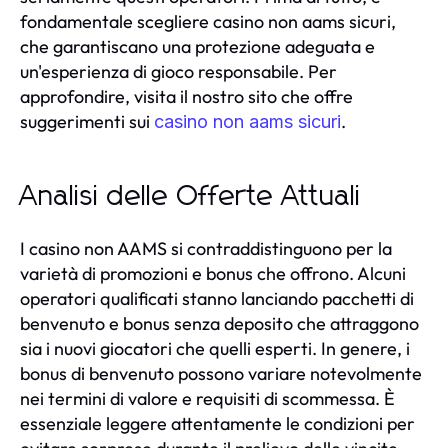
fondamentale scegliere casino non aams sicuri,
che garantiscano una protezione adeguata e
un'esperienza di gioco responsabile. Per
approfondire, visita il nostro sito che offre
suggerimenti sui
.
casino non aams sicuri
Analisi delle Offerte Attuali
I casino non AAMS si contraddistinguono per la
varietà di promozioni e bonus che offrono. Alcuni
operatori qualificati stanno lanciando pacchetti di
benvenuto e bonus senza deposito che attraggono
sia i nuovi giocatori che quelli esperti. In genere, i
bonus di benvenuto possono variare notevolmente
nei termini di valore e requisiti di scommessa. È
essenziale leggere attentamente le condizioni per