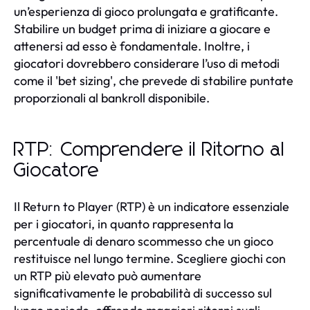
un’esperienza di gioco prolungata e gratificante.
Stabilire un budget prima di iniziare a giocare e
attenersi ad esso è fondamentale. Inoltre, i
giocatori dovrebbero considerare l’uso di metodi
come il 'bet sizing', che prevede di stabilire puntate
proporzionali al bankroll disponibile.
RTP: Comprendere il Ritorno al
Giocatore
Il Return to Player (RTP) è un indicatore essenziale
per i giocatori, in quanto rappresenta la
percentuale di denaro scommesso che un gioco
restituisce nel lungo termine. Scegliere giochi con
un RTP più elevato può aumentare
significativamente le probabilità di successo sul