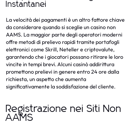
Instantanei
La velocità dei pagamenti è un altro fattore chiave
da considerare quando si sceglie un casino non
AAMS. La maggior parte degli operatori moderni
offre metodi di prelievo rapidi tramite portafogli
elettronici come Skrill, Neteller e criptovalute,
garantendo che i giocatori possano ritirare le loro
vincite in tempi brevi. Alcuni casinò addirittura
promettono prelievi in genere entro 24 ore dalla
richiesta, un aspetto che aumenta
significativamente la soddisfazione del cliente.
Registrazione nei Siti Non
AAMS