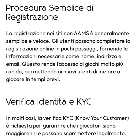
Procedura Semplice di
Registrazione
La registrazione nei siti non AAMS è generalmente
semplice e veloce. Gli utenti possono completare la
registrazione online in pochi passaggi, fornendo le
informazioni necessarie come nome, indirizzo e
email. Questo rende l’accesso ai giochi molto più
rapido, permettendo ai nuovi utenti di iniziare a
giocare in tempi brevi.
Verifica Identità e KYC
In molti casi, la verifica KYC (Know Your Customer)
è richiesta per garantire che i giocatori siano
maggiorenni e possano scommettere legalmente.