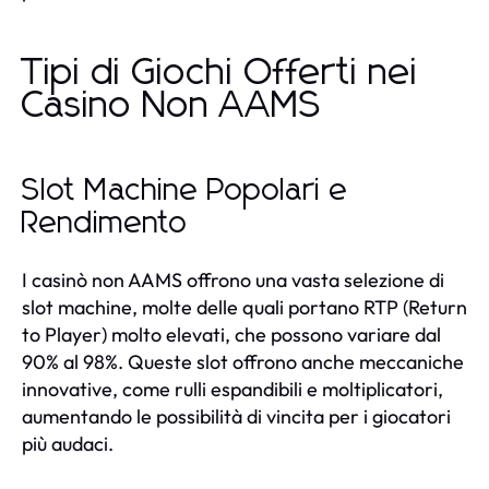
Tipi di Giochi Offerti nei
Casino Non AAMS
Slot Machine Popolari e
Rendimento
I casinò non AAMS offrono una vasta selezione di
slot machine, molte delle quali portano RTP (Return
to Player) molto elevati, che possono variare dal
90% al 98%. Queste slot offrono anche meccaniche
innovative, come rulli espandibili e moltiplicatori,
aumentando le possibilità di vincita per i giocatori
più audaci.