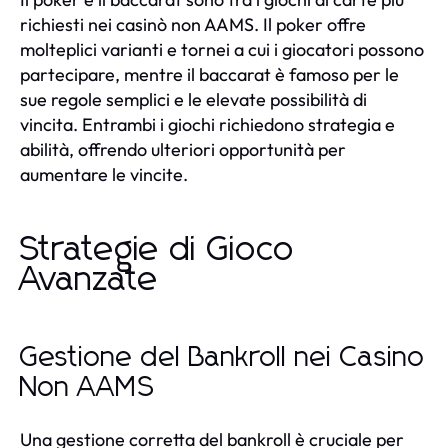
richiesti nei casinò non AAMS. Il poker offre
molteplici varianti e tornei a cui i giocatori possono
partecipare, mentre il baccarat è famoso per le
sue regole semplici e le elevate possibilità di
vincita. Entrambi i giochi richiedono strategia e
abilità, offrendo ulteriori opportunità per
aumentare le vincite.
Strategie di Gioco
Avanzate
Gestione del Bankroll nei Casino
Non AAMS
Una gestione corretta del bankroll è cruciale per