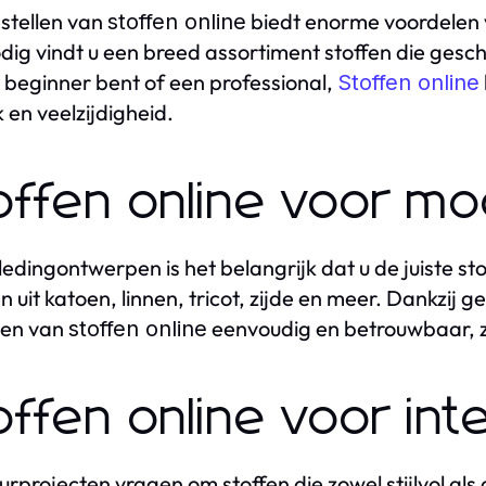
stellen van
biedt enorme voordelen vo
stoffen online
dig vindt u een breed assortiment stoffen die geschi
 beginner bent of een professional,
Stoffen online
en veelzijdigheid.
offen online voor m
ledingontwerpen is het belangrijk dat u de juiste sto
en uit katoen, linnen, tricot, zijde en meer. Dankzij
len van
eenvoudig en betrouwbaar, 
stoffen online
offen online voor int
eurprojecten vragen om stoffen die zowel stijlvol als