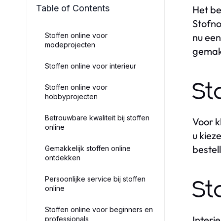
Table of Contents
Het be
Stofno
Stoffen online voor
nu een
modeprojecten
gemak 
Stoffen online voor interieur
St
Stoffen online voor
hobbyprojecten
Betrouwbare kwaliteit bij stoffen
Voor k
online
u kiez
bestel
Gemakkelijk stoffen online
ontdekken
Persoonlijke service bij stoffen
St
online
Stoffen online voor beginners en
Interi
professionals