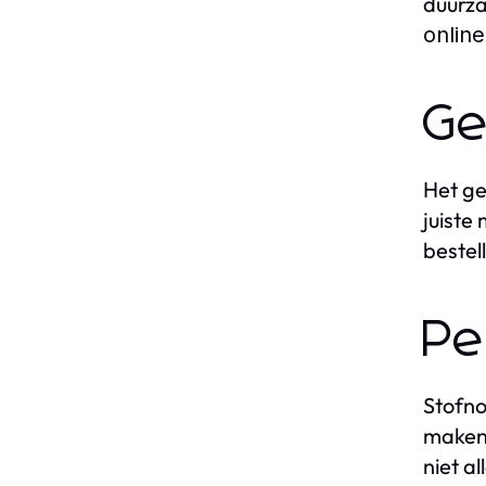
duurza
online
Ge
Het g
juiste
bestel
Pe
Stofno
maken 
niet a