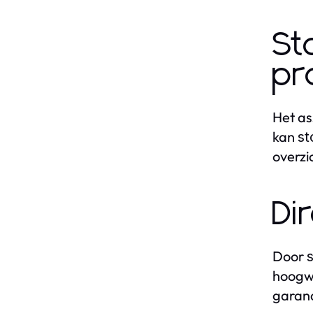
St
pr
Het as
kan
st
overzi
Di
Door
hoogwa
garand