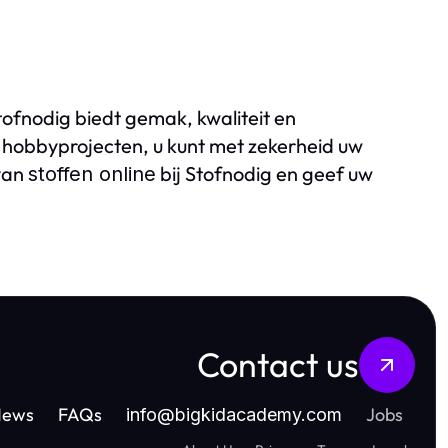
tofnodig biedt gemak, kwaliteit en
f hobbyprojecten, u kunt met zekerheid uw
 van
bij Stofnodig en geef uw
stoffen online
Contact us
News
FAQs
Jobs
info
@
bigkidacademy.com