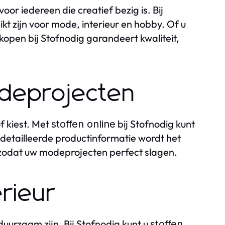
or iedereen die creatief bezig is. Bij
kt zijn voor mode, interieur en hobby. Of u
kopen bij Stofnodig garandeert kwaliteit,
odeprojecten
f kiest. Met
bij Stofnodig kunt
stoffen online
 gedetailleerde productinformatie wordt het
zodat uw modeprojecten perfect slagen.
erieur
 duurzaam zijn. Bij Stofnodig kunt u
stoffen