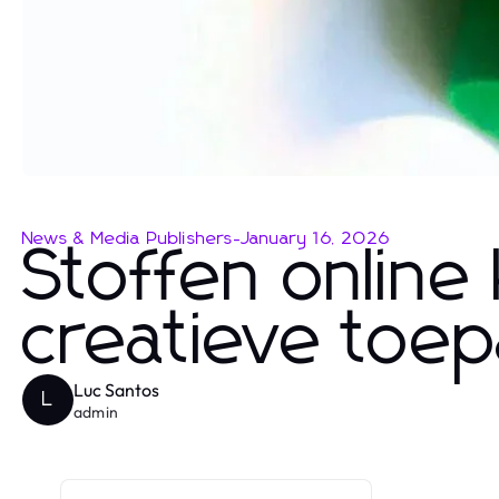
News & Media Publishers
-
January 16, 2026
Stoffen online
creatieve toep
Luc Santos
L
admin