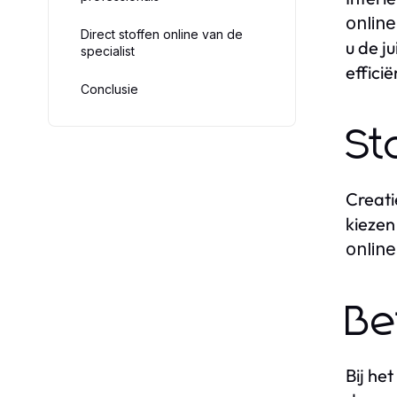
online
Direct stoffen online van de
u de j
specialist
effici
Conclusie
St
Creati
kiezen
online
Be
Bij he