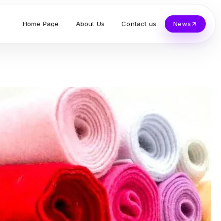
Home Page
About Us
Contact us
News