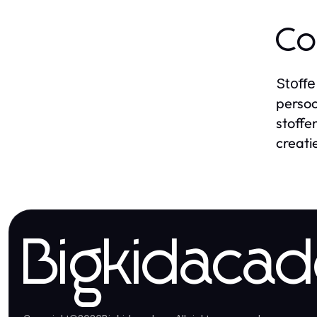
Co
Stoffe
persoo
stoffe
creati
Bigkidaca