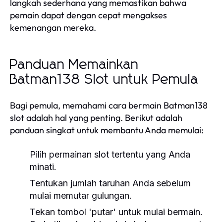
langkah sederhana yang memastikan bahwa
pemain dapat dengan cepat mengakses
kemenangan mereka.
Panduan Memainkan
Batman138 Slot untuk Pemula
Bagi pemula, memahami cara bermain Batman138
slot adalah hal yang penting. Berikut adalah
panduan singkat untuk membantu Anda memulai:
Pilih permainan slot tertentu yang Anda
minati.
Tentukan jumlah taruhan Anda sebelum
mulai memutar gulungan.
Tekan tombol 'putar' untuk mulai bermain.