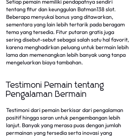
Setiap pemain memiliki pendapatnya sendiri
tentang fitur dan keunggulan Batman138 slot.
Beberapa menyukai bonus yang ditawarkan,
sementara yang lain lebih tertarik pada beragam
tema yang tersedia. Fitur putaran gratis juga
sering disebut-sebut sebagai salah satu hal favorit,
karena menghadirkan peluang untuk bermain lebih
lama dan memenangkan lebih banyak uang tanpa
mengeluarkan biaya tambahan.
Testimoni Pemain tentang
Pengalaman Bermain
Testimoni dari pemain berkisar dari pengalaman
positif hingga saran untuk pengembangan lebih
lanjut. Banyak yang merasa puas dengan jumlah
permainan yang tersedia serta inovasi yang