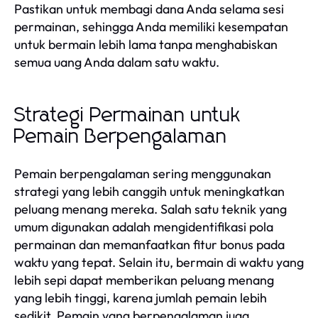
Pastikan untuk membagi dana Anda selama sesi
permainan, sehingga Anda memiliki kesempatan
untuk bermain lebih lama tanpa menghabiskan
semua uang Anda dalam satu waktu.
Strategi Permainan untuk
Pemain Berpengalaman
Pemain berpengalaman sering menggunakan
strategi yang lebih canggih untuk meningkatkan
peluang menang mereka. Salah satu teknik yang
umum digunakan adalah mengidentifikasi pola
permainan dan memanfaatkan fitur bonus pada
waktu yang tepat. Selain itu, bermain di waktu yang
lebih sepi dapat memberikan peluang menang
yang lebih tinggi, karena jumlah pemain lebih
sedikit. Pemain yang berpengalaman juga