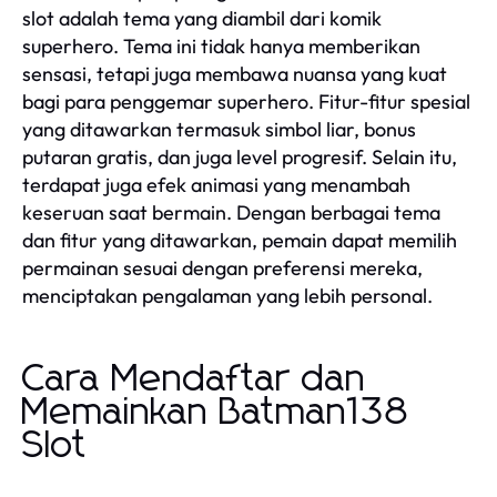
slot adalah tema yang diambil dari komik
superhero. Tema ini tidak hanya memberikan
sensasi, tetapi juga membawa nuansa yang kuat
bagi para penggemar superhero. Fitur-fitur spesial
yang ditawarkan termasuk simbol liar, bonus
putaran gratis, dan juga level progresif. Selain itu,
terdapat juga efek animasi yang menambah
keseruan saat bermain. Dengan berbagai tema
dan fitur yang ditawarkan, pemain dapat memilih
permainan sesuai dengan preferensi mereka,
menciptakan pengalaman yang lebih personal.
Cara Mendaftar dan
Memainkan Batman138
Slot