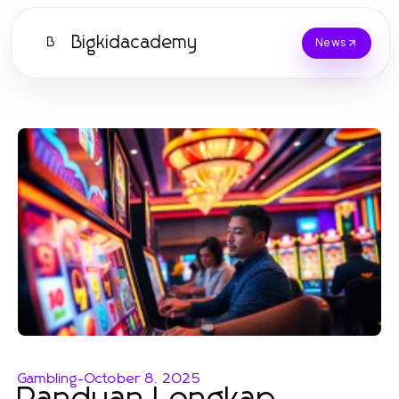
Bigkidacademy
B
News
Gambling
-
October 8, 2025