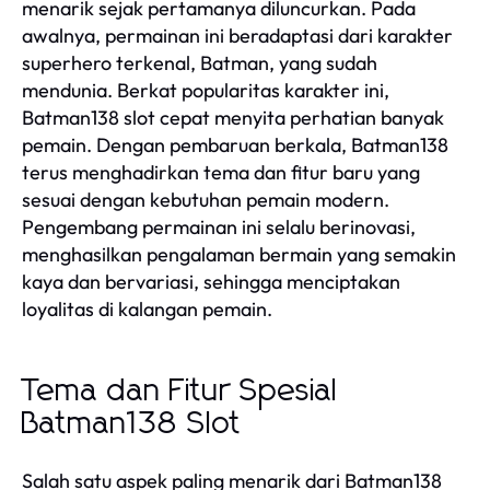
menarik sejak pertamanya diluncurkan. Pada
awalnya, permainan ini beradaptasi dari karakter
superhero terkenal, Batman, yang sudah
mendunia. Berkat popularitas karakter ini,
Batman138 slot cepat menyita perhatian banyak
pemain. Dengan pembaruan berkala, Batman138
terus menghadirkan tema dan fitur baru yang
sesuai dengan kebutuhan pemain modern.
Pengembang permainan ini selalu berinovasi,
menghasilkan pengalaman bermain yang semakin
kaya dan bervariasi, sehingga menciptakan
loyalitas di kalangan pemain.
Tema dan Fitur Spesial
Batman138 Slot
Salah satu aspek paling menarik dari Batman138