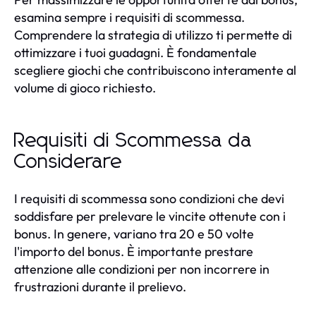
esamina sempre i requisiti di scommessa.
Comprendere la strategia di utilizzo ti permette di
ottimizzare i tuoi guadagni. È fondamentale
scegliere giochi che contribuiscono interamente al
volume di gioco richiesto.
Requisiti di Scommessa da
Considerare
I requisiti di scommessa sono condizioni che devi
soddisfare per prelevare le vincite ottenute con i
bonus. In genere, variano tra 20 e 50 volte
l'importo del bonus. È importante prestare
attenzione alle condizioni per non incorrere in
frustrazioni durante il prelievo.