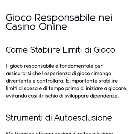
Gioco Responsabile nei
Casino Online
Come Stabilire Limiti di Gioco
Il gioco responsabile è fondamentale per
assicurarsi che l'esperienza di gioco rimanga
divertente e controllata. È importante stabilire
limiti di spesa e di tempo prima di iniziare a giocare,
evitando così il rischio di sviluppare dipendenze.
Strumenti di Autoesclusione
Molti casinò offrono opzioni di autoesclusione,