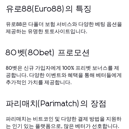
유로88(Euro88)의 특징
유로88은 다폴더 보험 서비스와 다양한 베팅 옵션을
제공하는 유명한 토토사이트입니다.
80벳(80bet) 프로모션
80벳은 신규 가입자에게 100% 프리벳 보너스를 제
공합니다. 다양한 이벤트와 혜택을 통해 베터들에게
추가적인 가치를 제공합니다.
파리매치(Parimatch)의 장점
파리매치는 비트코인 및 다양한 결제 방법을 지원하
는 인기 있는 플랫폼으로, 많은 베터가 선호합니다.