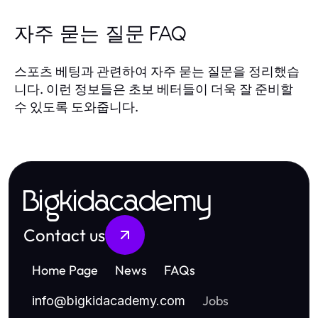
자주 묻는 질문 FAQ
스포츠 베팅과 관련하여 자주 묻는 질문을 정리했습
니다. 이런 정보들은 초보 베터들이 더욱 잘 준비할
수 있도록 도와줍니다.
Bigkidacademy
Contact us
Home Page
News
FAQs
Jobs
info
@
bigkidacademy.com