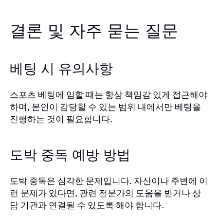
결론 및 자주 묻는 질문
베팅 시 유의사항
스포츠 베팅에 임할 때는 항상 책임감 있게 접근해야
하며, 본인이 감당할 수 있는 범위 내에서만 베팅을
진행하는 것이 필요합니다.
도박 중독 예방 방법
도박 중독은 심각한 문제입니다. 자신이나 주변에 이
런 문제가 있다면, 관련 전문가의 도움을 받거나 상
담 기관과 연결될 수 있도록 해야 합니다.