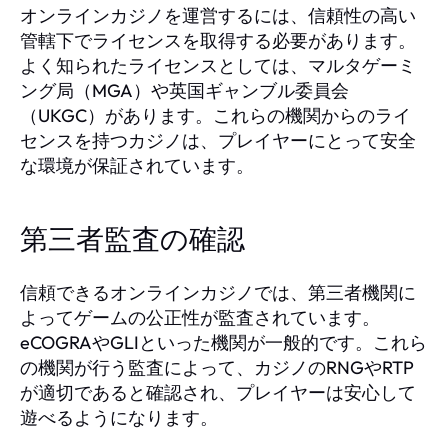
オンラインカジノを運営するには、信頼性の高い
管轄下でライセンスを取得する必要があります。
よく知られたライセンスとしては、マルタゲーミ
ング局（MGA）や英国ギャンブル委員会
（UKGC）があります。これらの機関からのライ
センスを持つカジノは、プレイヤーにとって安全
な環境が保証されています。
第三者監査の確認
信頼できるオンラインカジノでは、第三者機関に
よってゲームの公正性が監査されています。
eCOGRAやGLIといった機関が一般的です。これら
の機関が行う監査によって、カジノのRNGやRTP
が適切であると確認され、プレイヤーは安心して
遊べるようになります。