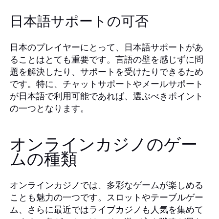
日本語サポートの可否
日本のプレイヤーにとって、日本語サポートがあ
ることはとても重要です。言語の壁を感じずに問
題を解決したり、サポートを受けたりできるため
です。特に、チャットサポートやメールサポート
が日本語で利用可能であれば、選ぶべきポイント
の一つとなります。
オンラインカジノのゲー
ムの種類
オンラインカジノでは、多彩なゲームが楽しめる
ことも魅力の一つです。スロットやテーブルゲー
ム、さらに最近ではライブカジノも人気を集めて