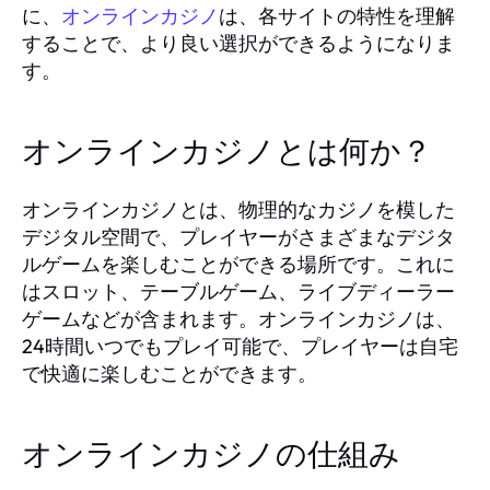
に、
は、各サイトの特性を理解
オンラインカジノ
することで、より良い選択ができるようになりま
す。
オンラインカジノとは何か？
オンラインカジノとは、物理的なカジノを模した
デジタル空間で、プレイヤーがさまざまなデジタ
ルゲームを楽しむことができる場所です。これに
はスロット、テーブルゲーム、ライブディーラー
ゲームなどが含まれます。オンラインカジノは、
24時間いつでもプレイ可能で、プレイヤーは自宅
で快適に楽しむことができます。
オンラインカジノの仕組み