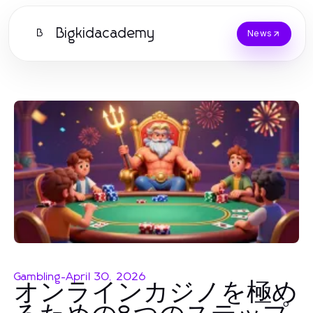
Bigkidacademy
B
News
Gambling
-
April 30, 2026
オンラインカジノを極め