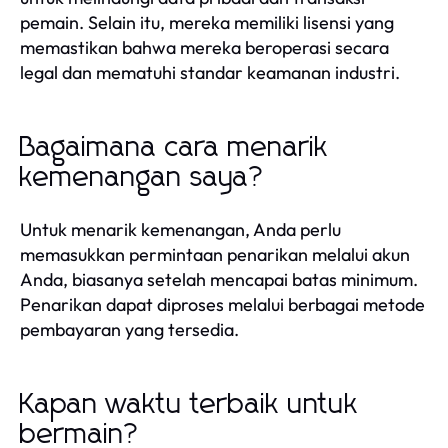
pemain. Selain itu, mereka memiliki lisensi yang
memastikan bahwa mereka beroperasi secara
legal dan mematuhi standar keamanan industri.
Bagaimana cara menarik
kemenangan saya?
Untuk menarik kemenangan, Anda perlu
memasukkan permintaan penarikan melalui akun
Anda, biasanya setelah mencapai batas minimum.
Penarikan dapat diproses melalui berbagai metode
pembayaran yang tersedia.
Kapan waktu terbaik untuk
bermain?