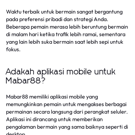
Waktu terbaik untuk bermain sangat bergantung
pada preferensi pribadi dan strategi Anda.
Beberapa pemain merasa lebih beruntung bermain
di malam hari ketika trafik lebih ramai, sementara
yang lain lebih suka bermain saat lebih sepi untuk
fokus.
Adakah aplikasi mobile untuk
Mabar88?
Mabar88 memiliki aplikasi mobile yang
memungkinkan pemain untuk mengakses berbagai
permainan secara langsung dari perangkat seluler.
Aplikasi ini dirancang untuk memberikan
pengalaman bermain yang sama baiknya seperti di
desktop.