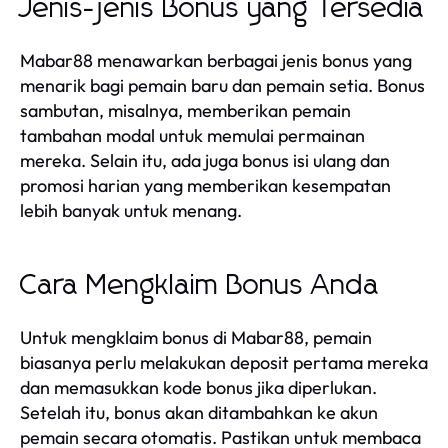
Jenis-jenis Bonus yang Tersedia
Mabar88 menawarkan berbagai jenis bonus yang
menarik bagi pemain baru dan pemain setia. Bonus
sambutan, misalnya, memberikan pemain
tambahan modal untuk memulai permainan
mereka. Selain itu, ada juga bonus isi ulang dan
promosi harian yang memberikan kesempatan
lebih banyak untuk menang.
Cara Mengklaim Bonus Anda
Untuk mengklaim bonus di Mabar88, pemain
biasanya perlu melakukan deposit pertama mereka
dan memasukkan kode bonus jika diperlukan.
Setelah itu, bonus akan ditambahkan ke akun
pemain secara otomatis. Pastikan untuk membaca