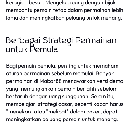
kerugian besar. Mengelola uang dengan bijak
membantu pemain tetap dalam permainan lebih
lama dan meningkatkan peluang untuk menang.
Berbagai Strategi Permainan
untuk Pemula
Bagi pemain pemula, penting untuk memahami
aturan permainan sebelum memulai. Banyak
permainan di Mabar88 menawarkan versi demo
yang memungkinkan pemain berlatih sebelum
bertaruh dengan uang sungguhan. Selain itu,
mempelajari strategi dasar, seperti kapan harus
"menekan" atau "melipat" dalam poker, dapat
meningkatkan peluang pemain untuk menang.