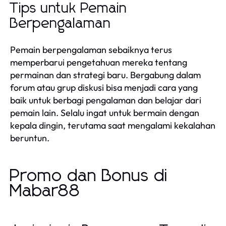
Tips untuk Pemain
Berpengalaman
Pemain berpengalaman sebaiknya terus
memperbarui pengetahuan mereka tentang
permainan dan strategi baru. Bergabung dalam
forum atau grup diskusi bisa menjadi cara yang
baik untuk berbagi pengalaman dan belajar dari
pemain lain. Selalu ingat untuk bermain dengan
kepala dingin, terutama saat mengalami kekalahan
beruntun.
Promo dan Bonus di
Mabar88