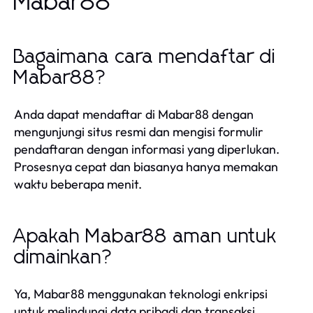
Mabar88
Bagaimana cara mendaftar di
Mabar88?
Anda dapat mendaftar di Mabar88 dengan
mengunjungi situs resmi dan mengisi formulir
pendaftaran dengan informasi yang diperlukan.
Prosesnya cepat dan biasanya hanya memakan
waktu beberapa menit.
Apakah Mabar88 aman untuk
dimainkan?
Ya, Mabar88 menggunakan teknologi enkripsi
untuk melindungi data pribadi dan transaksi