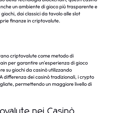
anche un ambiente di gioco più trasparente e
iochi, dai classici da tavolo alle slot
prie finanze in criptovalute.
ttano criptovalute come metodo di
ain per garantire un'esperienza di gioco
re su giochi da casinò utilizzando
 differenza dei casinò tradizionali, i crypto
gliate, permettendo un maggiore livello di
ptovalute nei Casinò