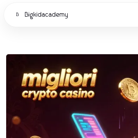
Bigkidacademy
B