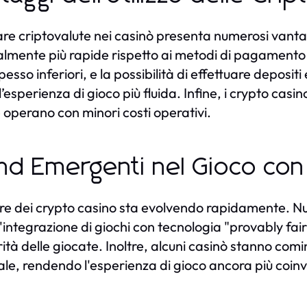
zare criptovalute nei casinò presenta numerosi vantag
lmente più rapide rispetto ai metodi di pagamento tra
esso inferiori, e la possibilità di effettuare depositi
’esperienza di gioco più fluida. Infine, i crypto casi
 operano con minori costi operativi.
nd Emergenti nel Gioco con
tore dei crypto casino sta evolvendo rapidamente
'integrazione di giochi con tecnologia "provably fair
grità delle giocate. Inoltre, alcuni casinò stanno co
uale, rendendo l'esperienza di gioco ancora più coin