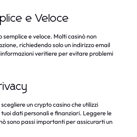
plice e Veloce
o semplice e veloce. Molti casinò non
zione, richiedendo solo un indirizzo email
e informazioni veritiere per evitare problemi
rivacy
scegliere un crypto casino che utilizzi
tuoi dati personali e finanziari. Leggere le
inò sono passi importanti per assicurarti un