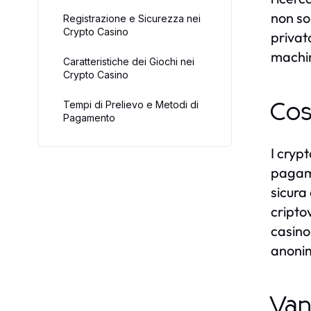
non so
Registrazione e Sicurezza nei
Crypto Casino
privato
machin
Caratteristiche dei Giochi nei
Crypto Casino
Tempi di Prelievo e Metodi di
Cos
Pagamento
I cryp
pagame
sicura
cripto
casino
anoni
Van