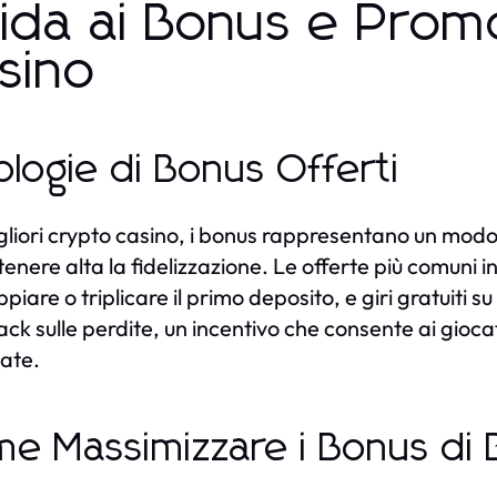
ida ai Bonus e Promo
sino
ologie di Bonus Offerti
gliori crypto casino, i bonus rappresentano un modo 
enere alta la fidelizzazione. Le offerte più comuni
iare o triplicare il primo deposito, e giri gratuiti su
ck sulle perdite, un incentivo che consente ai gioca
uate.
e Massimizzare i Bonus di