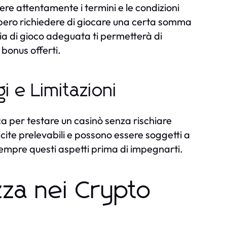
re attentamente i termini e le condizioni
bbero richiedere di giocare una certa somma
gia di gioco adeguata ti permetterà di
 bonus offerti.
 e Limitazioni
a per testare un casinò senza rischiare
ncite prelevabili e possono essere soggetti a
empre questi aspetti prima di impegnarti.
zza nei Crypto