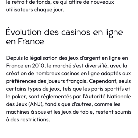
le retrait de fonds, ce qui attire de nouveaux
utilisateurs chaque jour.
Évolution des casinos en ligne
en France
Depuis la légalisation des jeux d'argent en ligne en
France en 2010, le marché s'est diversifié, avec la
création de nombreux casinos en ligne adaptés aux
préférences des joueurs français. Cependant, seuls
certains types de jeux, tels que les paris sportifs et
le poker, sont réglementés par l'Autorité Nationale
des Jeux (ANJ), tandis que d'autres, comme les
machines à sous et les jeux de table, restent soumis
à des restrictions.