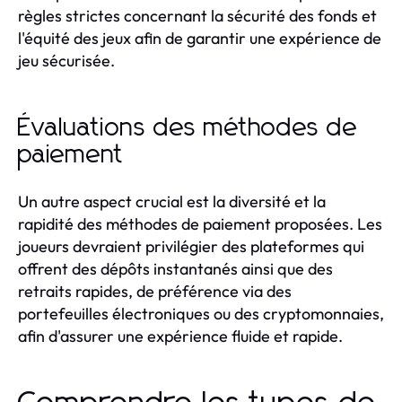
règles strictes concernant la sécurité des fonds et
l'équité des jeux afin de garantir une expérience de
jeu sécurisée.
Évaluations des méthodes de
paiement
Un autre aspect crucial est la diversité et la
rapidité des méthodes de paiement proposées. Les
joueurs devraient privilégier des plateformes qui
offrent des dépôts instantanés ainsi que des
retraits rapides, de préférence via des
portefeuilles électroniques ou des cryptomonnaies,
afin d'assurer une expérience fluide et rapide.