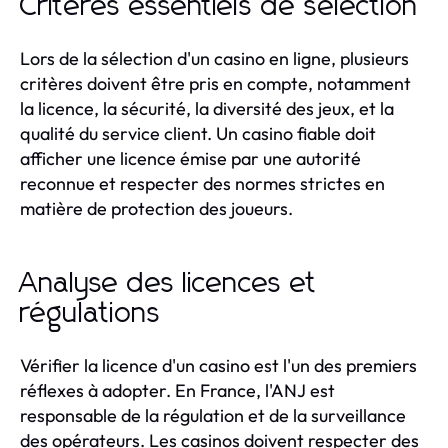
Critères essentiels de sélection
Lors de la sélection d'un casino en ligne, plusieurs
critères doivent être pris en compte, notamment
la licence, la sécurité, la diversité des jeux, et la
qualité du service client. Un casino fiable doit
afficher une licence émise par une autorité
reconnue et respecter des normes strictes en
matière de protection des joueurs.
Analyse des licences et
régulations
Vérifier la licence d'un casino est l'un des premiers
réflexes à adopter. En France, l'ANJ est
responsable de la régulation et de la surveillance
des opérateurs. Les casinos doivent respecter des