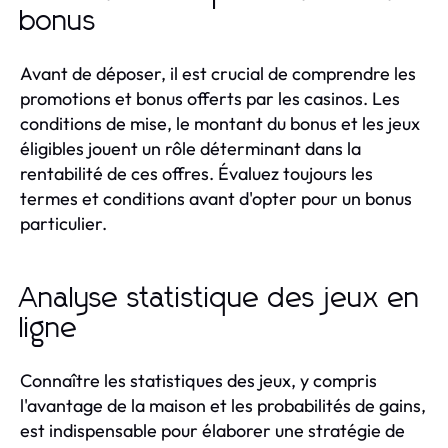
bonus
Avant de déposer, il est crucial de comprendre les
promotions et bonus offerts par les casinos. Les
conditions de mise, le montant du bonus et les jeux
éligibles jouent un rôle déterminant dans la
rentabilité de ces offres. Évaluez toujours les
termes et conditions avant d'opter pour un bonus
particulier.
Analyse statistique des jeux en
ligne
Connaître les statistiques des jeux, y compris
l'avantage de la maison et les probabilités de gains,
est indispensable pour élaborer une stratégie de